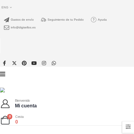
ENG
Gastos de envío
Seguimiento de tu Pedido
Ayuda
info@digisellos.es
Bienvenido
Mi cuenta
0
Cesta
0