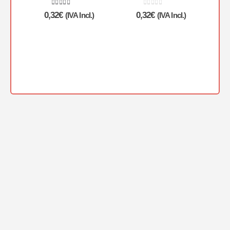
5.00
de 5
0
de 5
0,32
€
0,32
€
(IVA Incl.)
(IVA Incl.)
28,88