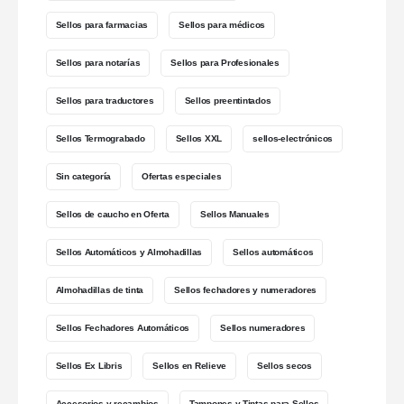
Sellos para farmacias
Sellos para médicos
Sellos para notarías
Sellos para Profesionales
Sellos para traductores
Sellos preentintados
Sellos Termograbado
Sellos XXL
sellos-electrónicos
Sin categoría
Ofertas especiales
Sellos de caucho en Oferta
Sellos Manuales
Sellos Automáticos y Almohadillas
Sellos automáticos
Almohadillas de tinta
Sellos fechadores y numeradores
Sellos Fechadores Automáticos
Sellos numeradores
Sellos Ex Libris
Sellos en Relieve
Sellos secos
Accesorios y recambios
Tampones y Tintas para Sellos