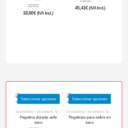
4.82
de 5
45,41
€
(IVA Incl.)
4.74
de 5
18,60
€
(IVA Incl.)
SELLO
T
Seleccionar opciones
Seleccionar opciones
ACCESORIOS Y RECAMBIOS
,
SELLOS EN RELIEVE
ACCESORIOS Y RECAMBIOS
,
SELLOS EN RELIEVE
OFERTA
Pegatina dorada sello
Pegatinas para sellos en
seco
seco
Pers