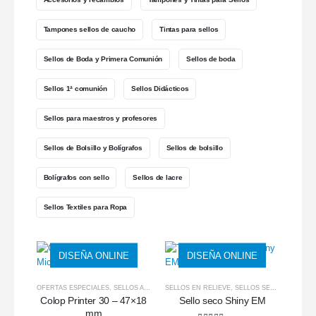
Tampones sellos de caucho
Tintas para sellos
Sellos de Boda y Primera Comunión
Sellos de boda
Sellos 1ª comunión
Sellos Didácticos
Sellos para maestros y profesores
Sellos de Bolsillo y Bolígrafos
Sellos de bolsillo
Bolígrafos con sello
Sellos de lacre
Sellos Textiles para Ropa
DISEÑA ONLINE
DISEÑA ONLINE
OFERTAS ESPECIALES
,
SELLOS AUTOMÁTICOS
SELLOS EN RELIEVE
,
SELLOS AUTOMÁTICOS Y ALMOHADIL
,
SELLOS SECOS
Colop Printer 30 – 47×18
Sello seco Shiny EM
mm