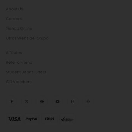
SOBRE NOSOTROS
About Us
Careers
Tienda Online
Otras Webs del Grupo
MÁS INFORMACIÓN
Affiliates
Refer a Friend
Student Beans Offers
Gift Vouchers
SÍGUENOS EN
ACEPTAMOS PAGOS CON: