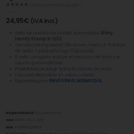
( No hay valoraciones aún. )
0
de 5
24,95
€
(IVA Incl.)
Sello de caucho de bolsillo automático
Shiny
Handy Stamp S-Q32.
Tamaño de impresión: 38×14 mm. Hasta 4-5 líneas
de texto + pequeño logo (Opcional).
El sello completo incluye el cartucho de tinta y el
caucho personalizado.
Posibilidad de elegir entre 12 colores de tinta.
Carcasa disponible en varios colores.
Disponible para
ENVÍO EN EL MISMO DÍA.
Disponibilidad:
Hay existencias
SKU:
SHINY-HS-S-Q32
EAN
:
4710850025899