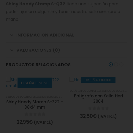
Shiny Handy Stamp S-Q32
tiene una sujección para
poder fijar un colgante y tener nuestro sello siempre a
mano.
INFORMACIÓN ADICIONAL
VALORACIONES (0)
PRODUCTOS RELACIONADOS
DISEÑA ONLINE
DISEÑA ONLINE
BOLÍGRAFOS CON SELLO
,
SELLOS DE BOLSILLO Y BOLÍGRAFOS
Bolígrafo con Sello Heri
SELLOS DE BOLSILLO
,
SELLOS DE BOLSILLO Y BOLÍGRAFOS
3004
Shiny Handy Stamp S-722 –
38x14 mm
0
de 5
32,50
€
(IVA Incl.)
0
de 5
22,95
€
(IVA Incl.)