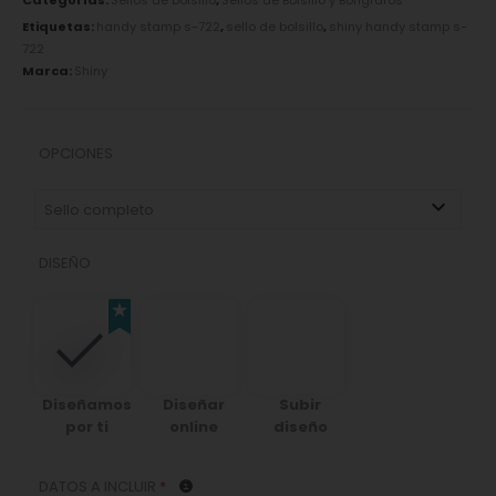
Categorías:
Sellos de bolsillo
,
Sellos de Bolsillo y Bolígrafos
Etiquetas:
handy stamp s-722
,
sello de bolsillo
,
shiny handy stamp s-
722
Marca:
Shiny
OPCIONES
Sello completo
DISEÑO
Diseñamos
Diseñar
Subir
por ti
online
diseño
DATOS A INCLUIR
*