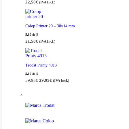
22,50
€
(IVA Incl.)
Colop Printer 20 – 38×14 mm
5.00
de 5
21,50
€
(IVA Incl.)
Trodat Printy 4913
5.00
de 5
39,95
€
29,95
€
(IVA Incl.)