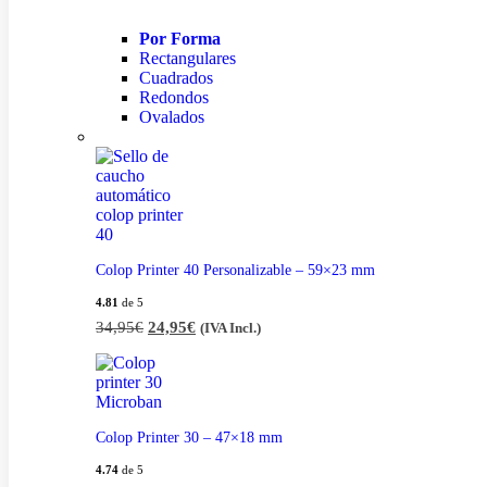
Por Forma
Rectangulares
Cuadrados
Redondos
Ovalados
Colop Printer 40 Personalizable – 59×23 mm
4.81
de 5
34,95
€
24,95
€
(IVA Incl.)
Colop Printer 30 – 47×18 mm
4.74
de 5