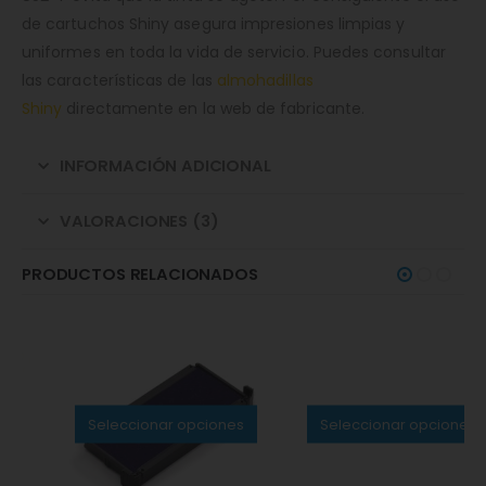
de cartuchos Shiny asegura impresiones limpias y
uniformes en toda la vida de servicio. Puedes consultar
las características de las
almohadillas
Shiny
directamente en la web de fabricante.
INFORMACIÓN ADICIONAL
VALORACIONES (3)
PRODUCTOS RELACIONADOS
Seleccionar opciones
ALMOHADILLAS DE TINTA
,
SELLOS AUTOMÁTICOS Y ALMOHADILLAS
Almohadilla Colop E/30
Seleccionar opciones
5.00
de 5
4,95
€
(IVA Incl.)