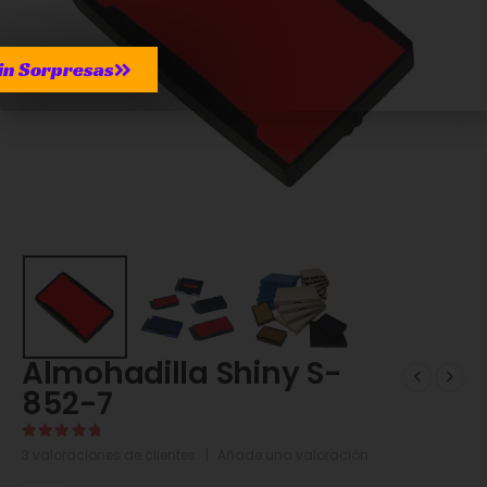
in Sorpresas
Almohadilla Shiny S-
852-7
5.00
de 5
3
valoraciones de clientes
|
Añade una valoración