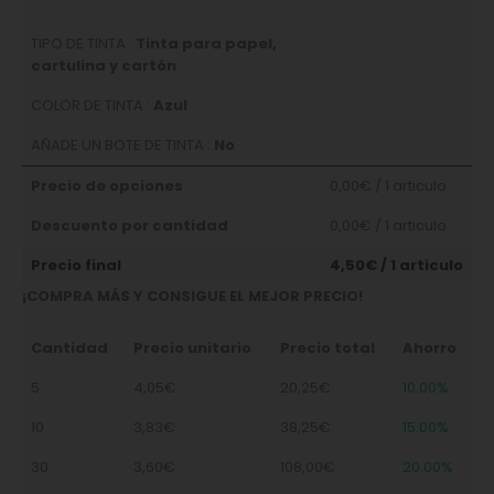
TIPO DE TINTA :
Tinta para papel,
cartulina y cartón
COLOR DE TINTA :
Azul
AÑADE UN BOTE DE TINTA :
No
Precio de opciones
0,00€
/ 1 articulo
Descuento por cantidad
0,00€
/ 1 articulo
Precio final
4,50€
/ 1 articulo
¡COMPRA MÁS Y CONSIGUE EL MEJOR PRECIO!
Cantidad
Precio unitario
Precio total
Ahorro
5
4,05€
20,25€
10.00%
10
3,83€
38,25€
15.00%
30
3,60€
108,00€
20.00%