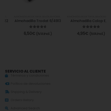
ALMOHADILLAS DE TINTA
,
SELLOS AUTOMÁTICOS Y ALMOHADILLAS
Almohadilla Trodat 6/4913
4.80
de 5
6,50
€
(IVA Incl.)
SERVICIO AL CLIENTE
Términos y condiciones
Política de devoluciones
Shipping & Delivery
Orders History
Advanced Search