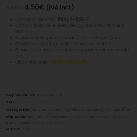
4,50
€
(IVA Incl.)
6,95
€
Cartucho de tinta
Shiny S-852-7
.
Compatible con el sello de caucho Shiny Printer S-
852.
Sustitución limpia sin tocar el depósito de tinta.
Posibilidad de elegir entre 12 colores de tinta.
El cambio se hace en unos segundos con un simple
clic.
Disponible para
ENVÍO URGENTE
.
Disponibilidad:
Hay existencias
SKU:
SPRINTER-S-852-7
Categorías:
Almohadillas de tinta
,
Sellos Automáticos y Almohadillas
Etiquetas:
almohadilla shiny printer s-852-7
,
cartucho de tinta shiny
s-852-7
,
printer s-852-7
,
shiny s-852-7
Marca:
Shiny