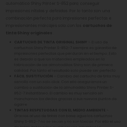
automático Shiny Printer S-852 para conseguir
impresiones nítidas y definidas. Por lo tanto son una
combinación perfecta para impresiones perfectas e
impresionantes marcajes solo con los
cartuchos de
tinta Shiny originales
.
CARTUCHO DE TINTA ORIGINAL SHINY
– El uso de
cartuchos Shiny Printer S-852-7 siempre es garantía de
impresiones perfectas que perduran en el tiempo. Esto
es debido a que los materiales empleados en la
fabricación de las almohadillas Shiny son de primera
calidad. Por tanto el resultado solo puede ser perfecto.
FÁCIL SUSTITUCIÓN
– Cambio del cartucho de tinta muy
sencillo con un solo click. Con ello aseguramos un
cambio o sustitución de la almohadilla Shiny Printer S-
852-7 instantáneo. El cambio es muy sencillo sin
mancharnos los dedos gracias a sus nuevos puntos de
agarre.
TINTAS RESPETUOSAS CON EL MEDIO AMBIENTE
–
Gracias al uso de tintas con base agua los cartuchos
Shiny S-852-7 no se secan y no son tóxicas. Por ello el uso