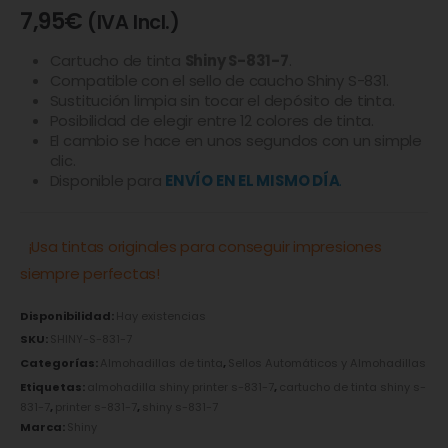
7,95
€
(IVA Incl.)
Cartucho de tinta
Shiny S-831-7
.
Compatible con el sello de caucho Shiny S-831.
Sustitución limpia sin tocar el depósito de tinta.
Posibilidad de elegir entre 12 colores de tinta.
El cambio se hace en unos segundos con un simple
clic.
Disponible para
ENVÍO EN EL MISMO DÍA
.
¡Usa tintas originales para conseguir impresiones
siempre perfectas!
Disponibilidad:
Hay existencias
SKU:
SHINY-S-831-7
Categorías:
Almohadillas de tinta
,
Sellos Automáticos y Almohadillas
Etiquetas:
almohadilla shiny printer s-831-7
,
cartucho de tinta shiny s-
831-7
,
printer s-831-7
,
shiny s-831-7
Marca:
Shiny