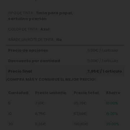
TIPO DE TINTA :
Tinta para papel,
cartulina y cartón
COLOR DE TINTA :
Azul
AÑADE UN BOTE DE TINTA :
No
Precio de opciones
0,00€
/ 1 articulo
Descuento por cantidad
0,00€
/ 1 articulo
Precio final
7,95€
/ 1 articulo
¡COMPRA MÁS Y CONSIGUE EL MEJOR PRECIO!
Cantidad
Precio unitario
Precio total
Ahorro
5
7,16€
35,78€
10.00%
10
6,76€
67,58€
15.00%
30
6,36€
190,80€
20.00%