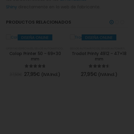
Shiny
directamente en la web de fabricante.
PRODUCTOS RELACIONADOS
DISEÑA ONLINE
DISEÑA ONLINE
OFERTAS ESPECIALES
,
SELLOS AUTOMÁTICOS
,
SELLOS AUTOMÁTICOS Y ALMOHADILLAS
SELLOS AUTOMÁTICOS
,
SELLOS AUTOMÁTICOS Y ALMOHADILLAS
,
SELLOS DE
Colop Printer 50 – 69×30
Trodat Printy 4912 – 47×18
mm
mm
4.85
de 5
4.67
de 5
27,95
€
27,95
€
(IVA Incl.)
(IVA Incl.)
37,50
€