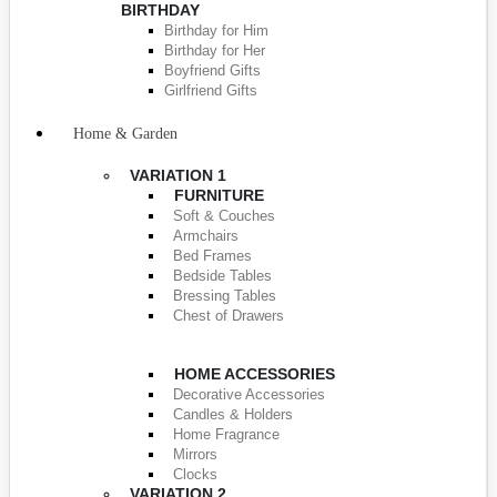
BIRTHDAY
Birthday for Him
Birthday for Her
Boyfriend Gifts
Girlfriend Gifts
Home & Garden
VARIATION 1
FURNITURE
Soft & Couches
Armchairs
Bed Frames
Bedside Tables
Bressing Tables
Chest of Drawers
HOME ACCESSORIES
Decorative Accessories
Candles & Holders
Home Fragrance
Mirrors
Clocks
VARIATION 2