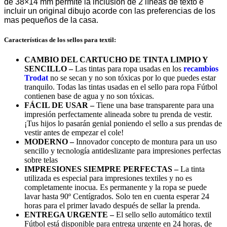
de 38×14 mm permite la inclusión de 2 líneas de texto e
incluir un original dibujo acorde con las preferencias de los
mas pequeños de la casa.
Características de los sellos para textil:
CAMBIO DEL CARTUCHO DE TINTA LIMPIO Y
SENCILLO –
Las tintas para ropa usadas en los
recambios
Trodat
no se secan y no son tóxicas por lo que puedes estar
tranquilo. Todas las tintas usadas en el sello para ropa Fútbol
contienen base de agua y no son tóxicas.
FÁCIL DE USAR –
Tiene una base transparente para una
impresión perfectamente alineada sobre tu prenda de vestir.
¡Tus hijos lo pasarán genial poniendo el sello a sus prendas de
vestir antes de empezar el cole!
MODERNO –
Innovador concepto de montura para un uso
sencillo y tecnología antideslizante para impresiones perfectas
sobre telas
IMPRESIONES SIEMPRE PERFECTAS –
La tinta
utilizada es especial para impresiones textiles y no es
completamente inocua. Es permanente y la ropa se puede
lavar hasta 90º Centígrados. Solo ten en cuenta esperar 24
horas para el primer lavado después de sellar la prenda.
ENTREGA URGENTE –
El sello sello automático textil
Fútbol está disponible para entrega urgente en 24 horas, de