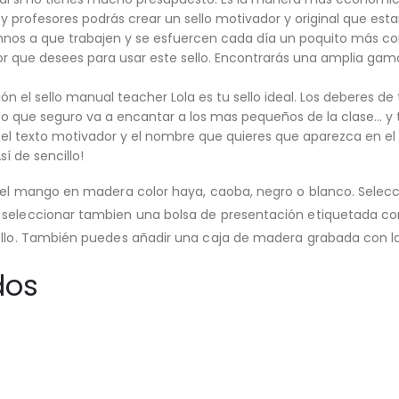
 profesores podrás crear un sello motivador y original que esta
nos a que trabajen y se esfuercen cada día un poquito más con 
or que desees para usar este sello. Encontrarás una amplia gam
ión el sello manual teacher Lola es tu sello ideal. Los deberes 
tido que seguro va a encantar a los mas pequeños de la clase… y 
r el texto motivador y el nombre que quieres que aparezca en e
í de sencillo!
a el mango en madera color haya, caoba, negro o blanco. Selec
 seleccionar tambien una bolsa de presentación etiquetada con
ello. También puedes añadir una caja de madera grabada con la 
dos