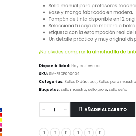
Sello manual para profesores teacher
Base y mango fabricado en madera.
Tampón de tinta disponible en 12 origi
Selecciona tu caja de madera o bolsa 
Etiqueta con la estampación real del 
Un detalle práctico y muy original dis
¡No olvides comprar la almohadilla de tinta
Disponibilidad:
Hay existencias
SKU:
SM-PROF000004
Categorías:
Sellos Didácticos
,
Sellos para maestro
Etiquetas:
sello maestra
,
sello profe
,
sello seño
AÑADIR AL CARRITO