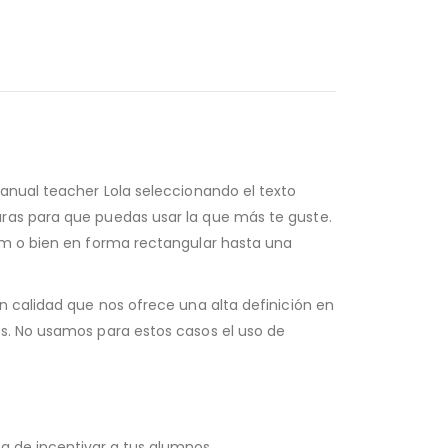
manual teacher Lola seleccionando el texto
aras para que puedas usar la que más te guste.
 mm o bien en forma rectangular hasta una
n calidad que nos ofrece una alta definición en
as. No usamos para estos casos el uso de
a de incentivar a tus alumnos.