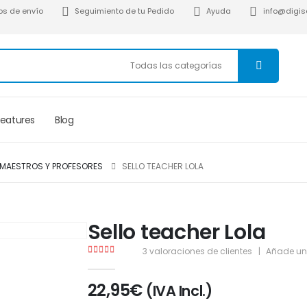
os de envío
Seguimiento de tu Pedido
Ayuda
info@digise
Features
Blog
 MAESTROS Y PROFESORES
SELLO TEACHER LOLA
Sello teacher Lola
3
valoraciones de clientes
|
Añade un
5.00
de 5
22,95
€
(IVA Incl.)