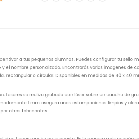
incentivar a tus pequeños alumnos. Puedes configurar tu sello 
o y el nombre personalizado. Encontrarás varias imagenes de c
da, rectangular o circular. Disponibles en medidas de 40 x 40
 profesores se realiza grabado con láser sobre un caucho de gra
proximadamente 1 mm asegura unas estampaciones limpias y clar
por otros fabricantes.
eal si no tienes mucho presupuesto. Es la manera más económic