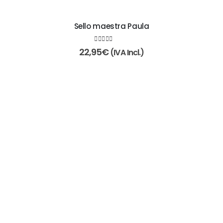
Sello maestra Paula
5.00
de 5
22,95
€
(IVA Incl.)