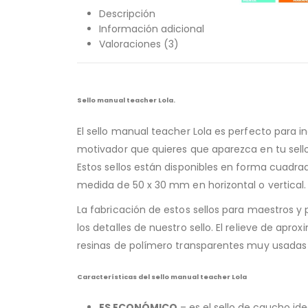
Descripción
Información adicional
Valoraciones (3)
Sello manual teacher Lola.
El sello manual teacher Lola es perfecto para 
motivador que quieres que aparezca en tu sell
Estos sellos están disponibles en forma cuadra
medida de 50 x 30 mm en horizontal o vertical.
La fabricación de estos sellos para maestros y
los detalles de nuestro sello. El relieve de a
resinas de polímero transparentes muy usadas 
Características del sello manual teacher Lola
ES ECONÓMICO
– es el sello de caucho id