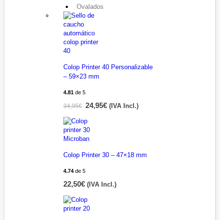
Ovalados
Colop Printer 40 Personalizable
– 59×23 mm
4.81
de 5
24,95
€
34,95
€
(IVA Incl.)
Colop Printer 30 – 47×18 mm
4.74
de 5
22,50
€
(IVA Incl.)