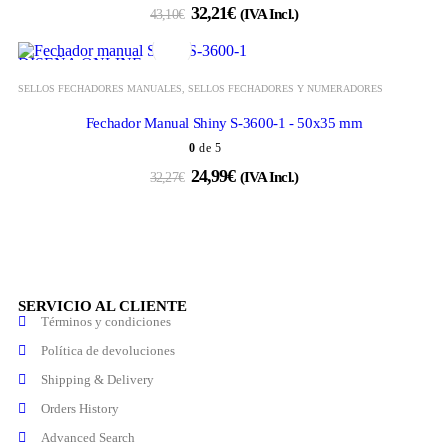
32,21
€
43,10
€
(IVA Incl.)
DISEÑA ONLINE
SELLOS FECHADORES MANUALES
,
SELLOS FECHADORES Y NUMERADORES
Fechador Manual Shiny S-3600-1 - 50x35 mm
0
de 5
24,99
€
32,27
€
(IVA Incl.)
SERVICIO AL CLIENTE
Términos y condiciones
Política de devoluciones
Shipping & Delivery
Orders History
Advanced Search