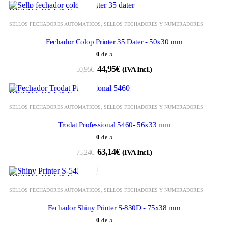
DISEÑA ONLINE
SELLOS FECHADORES AUTOMÁTICOS
,
SELLOS FECHADORES Y NUMERADORES
Fechador Colop Printer 35 Dater - 50x30 mm
0
de 5
44,95
€
50,95
€
(IVA Incl.)
DISEÑA ONLINE
SELLOS FECHADORES AUTOMÁTICOS
,
SELLOS FECHADORES Y NUMERADORES
Trodat Professional 5460- 56x33 mm
0
de 5
63,14
€
75,24
€
(IVA Incl.)
DISEÑA ONLINE
SELLOS FECHADORES AUTOMÁTICOS
,
SELLOS FECHADORES Y NUMERADORES
Fechador Shiny Printer S-830D - 75x38 mm
0
de 5