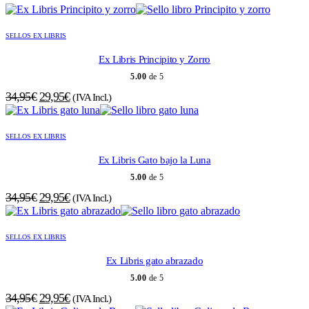
SELLOS EX LIBRIS
Ex Libris Principito y Zorro
5.00
de 5
El
El
34,95
€
29,95
€
(IVA Incl.)
precio
precio
original
actual
SELLOS EX LIBRIS
era:
es:
34,95€.
29,95€.
Ex Libris Gato bajo la Luna
5.00
de 5
El
El
34,95
€
29,95
€
(IVA Incl.)
precio
precio
original
actual
SELLOS EX LIBRIS
era:
es:
34,95€.
29,95€.
Ex Libris gato abrazado
5.00
de 5
El
El
34,95
€
29,95
€
(IVA Incl.)