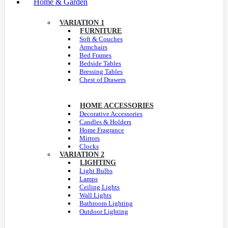
Home & Garden
VARIATION 1
FURNITURE
Soft & Couches
Armchairs
Bed Frames
Bedside Tables
Bressing Tables
Chest of Drawers
HOME ACCESSORIES
Decorative Accessories
Candles & Holders
Home Fragrance
Mirrors
Clocks
VARIATION 2
LIGHTING
Light Bulbs
Lamps
Ceiling Lights
Wall Lights
Bathroom Lighting
Outdoor Lighting