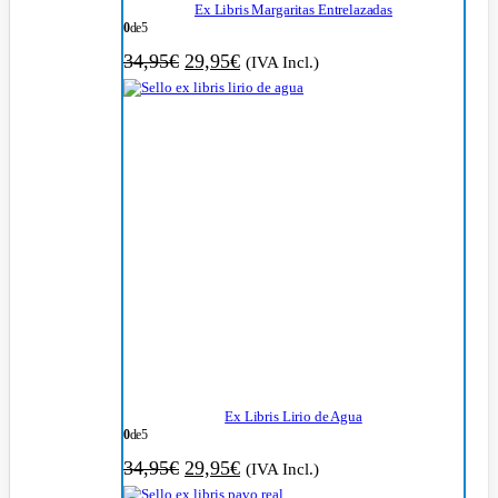
Ex Libris Margaritas Entrelazadas
0
de 5
El
El
34,95
€
29,95
€
(IVA Incl.)
precio
precio
original
actual
era:
es:
34,95€.
29,95€.
Ex Libris Lirio de Agua
0
de 5
El
El
34,95
€
29,95
€
(IVA Incl.)
precio
precio