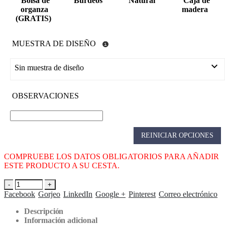
Bolsa de
Burdeos
Natural
Caja de
organza
madera
(GRATIS)
MUESTRA DE DISEÑO
Sin muestra de diseño
OBSERVACIONES
REINICIAR OPCIONES
COMPRUEBE LOS DATOS OBLIGATORIOS PARA AÑADIR
ESTE PRODUCTO A SU CESTA.
-
+
Facebook
Gorjeo
LinkedIn
Google +
Pinterest
Correo electrónico
Descripción
Información adicional