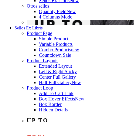
Sellos Ex Libris
New
Otros sellos
Quantity Field
New
4 Columns Mode
Sellos Ex Libris
Product Page
Simple Product
Variable Products
Combo Products
new
Countdown Sale
Product Layouts
Extended Layout
Left & Right Sticky
Center Full Gallery
Half Full Gallery
New
Product Loop
Add To Cart Link
Box Hover Effects
New
Box Border
Hidden Details
UP TO