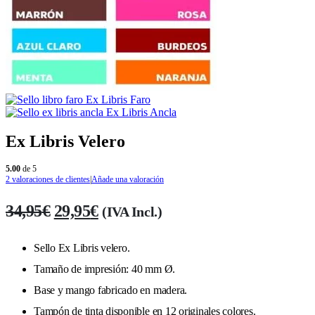
Ex Libris Faro
Ex Libris Ancla
Ex Libris Velero
5.00
de 5
2
valoraciones de clientes
|
Añade una valoración
El
El
34,95
€
29,95
€
(IVA Incl.)
precio
precio
original
actual
Sello Ex Libris velero.
era:
es:
Tamaño de impresión: 40 mm Ø.
34,95€.
29,95€.
Base y mango fabricado en madera.
Tampón de tinta disponible en 12 originales colores.