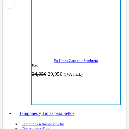
Ex Libris Gato con Sombrero
0
de 5
El
El
34,95
€
29,95
€
(IVA Incl.)
precio
precio
original
actual
era:
es:
34,95€.
29,95€.
Tampones y Tintas para Sellos
Tampones sellos de caucho
Tintas para sellos