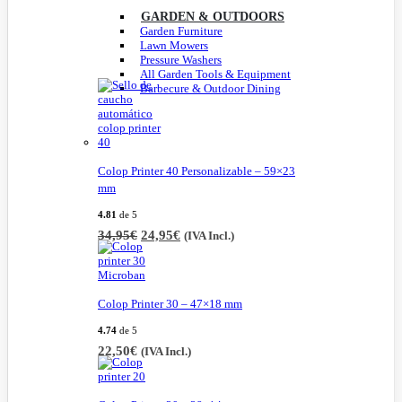
GARDEN & OUTDOORS
Garden Furniture
Lawn Mowers
Pressure Washers
All Garden Tools & Equipment
Barbecure & Outdoor Dining
Colop Printer 40 Personalizable – 59×23
mm
4.81
de 5
El
El
34,95
€
24,95
€
(IVA Incl.)
precio
precio
original
actual
era:
es:
34,95€.
24,95€.
Colop Printer 30 – 47×18 mm
4.74
de 5
22,50
€
(IVA Incl.)