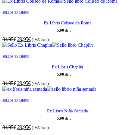
precio
precio
original
actual
SELLOS EX LIBRIS
era:
es:
34,95€.
29,95€.
Ex Libris Coliseo de Roma
5.00
de 5
El
El
34,95
€
29,95
€
(IVA Incl.)
precio
precio
original
actual
SELLOS EX LIBRIS
era:
es:
34,95€.
29,95€.
Ex Libris Chaplin
5.00
de 5
El
El
34,95
€
29,95
€
(IVA Incl.)
precio
precio
original
actual
SELLOS EX LIBRIS
era:
es:
34,95€.
29,95€.
Ex Libris Niña Sentada
5.00
de 5
El
El
34,95
€
29,95
€
(IVA Incl.)
precio
precio