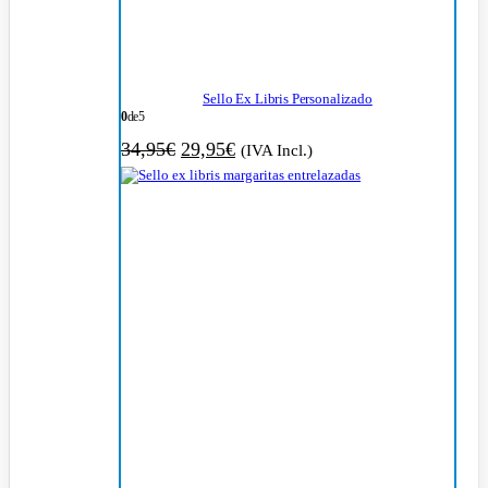
Sello Ex Libris Personalizado
0
de 5
El
El
34,95
€
29,95
€
(IVA Incl.)
precio
precio
original
actual
era:
es:
34,95€.
29,95€.