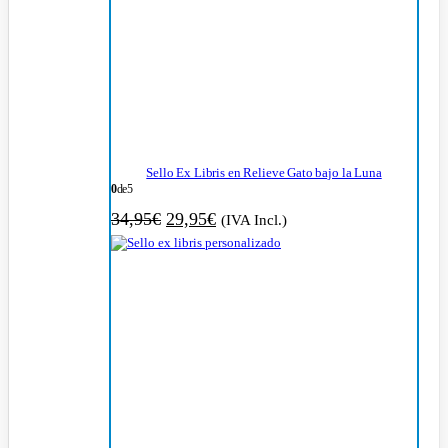
Sello Ex Libris en Relieve Gato bajo la Luna
0
de 5
El
El
34,95
€
29,95
€
(IVA Incl.)
precio
precio
original
actual
era:
es:
34,95€.
29,95€.