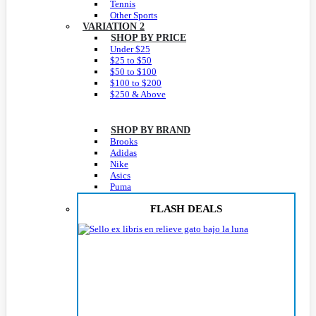
Tennis
Other Sports
VARIATION 2
SHOP BY PRICE
Under $25
$25 to $50
$50 to $100
$100 to $200
$250 & Above
SHOP BY BRAND
Brooks
Adidas
Nike
Asics
Puma
FLASH DEALS