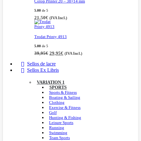
Colop Printer 20 – 38×14 mm
5.00
de 5
21,50
€
(IVA Incl.)
Trodat Printy 4913
5.00
de 5
El
El
39,95
€
29,95
€
(IVA Incl.)
precio
precio
original
actual
Sellos de lacre
era:
es:
Sellos Ex Libris
39,95€.
29,95€.
VARIATION 1
SPORTS
Sports & Fitness
Boating & Sailing
Clothing
Exercise & Fitness
Golf
Hunting & Fishing
Leisure Sports
Running
Swimming
Team Sports