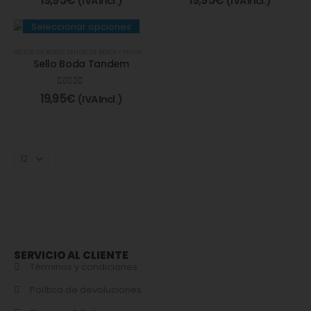
(IVA Incl.)
(IVA Incl.)
Seleccionar opciones
SELLOS DE BODA
,
SELLOS DE BODA Y PRIMERA COMUNIÓN
Sello Boda Tandem
5.00
de 5
19,95
€
(IVA Incl.)
SERVICIO AL CLIENTE
Términos y condiciones
Política de devoluciones