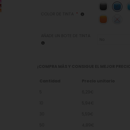
COLOR DE TINTA
*
AÑADE UN BOTE DE TINTA
No
¡COMPRA MÁS Y CONSIGUE EL MEJOR PRECI
Cantidad
Precio unitario
5
6,29€
10
5,94€
30
5,59€
50
4,89€