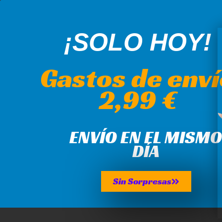
Gast
ENVÍO GRATIS en pedidos superiores a 60 €
ENG
¡SOLO HOY!
Gastos de env
2,99 €
CATEGORÍAS
Tienda
Sellos Ex Libris
ENVÍO EN EL MISM
HOGAR
SHOP
SELLOS AUTOMÁTICOS Y ALMOHADI
DÍA
Sin Sorpresas