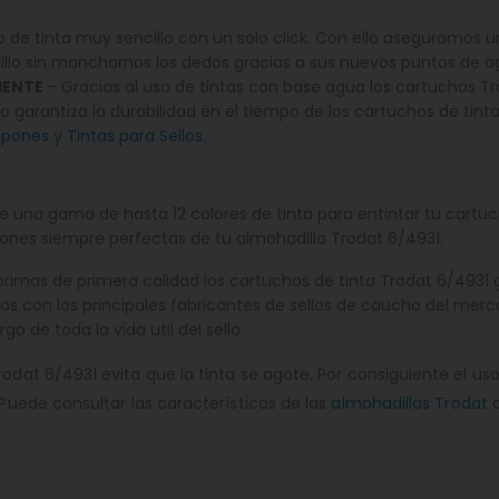
de tinta muy sencillo con un solo click. Con ello aseguramos u
llo sin mancharnos los dedos gracias a sus nuevos puntos de ag
IENTE
– Gracias al uso de tintas con base agua los cartuchos Tr
so garantiza la durabilidad en el tiempo de los cartuchos de tinta
ones y Tintas para Sellos
.
e una gama de hasta 12 colores de tinta para entintar tu cartuc
ones siempre perfectas de tu almohadilla Trodat 6/4931.
primas de primera calidad los cartuchos de tinta Trodat 6/4931 
os con los principales fabricantes de sellos de caucho del mer
o de toda la vida util del sello.
Trodat 6/4931 evita que la tinta se agote. Por consiguiente el 
 Puede consultar las características de las
almohadillas Trodat
d