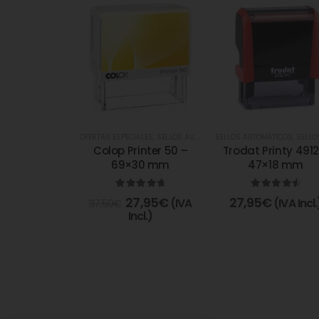
OFERTAS ESPECIALES
,
SELLOS AUTOMÁTICOS
SELLOS AUTOMÁTICOS
,
SELLOS AUTOMÁTICOS 
,
SELLOS AUTOMÁTICOS Y A
Colop Printer 50 –
Trodat Printy 4912
69×30 mm
47×18 mm
4.85
de 5
4.67
de 5
27,95
€
27,95
€
(IVA
(IVA Incl.
37,50
€
Incl.)