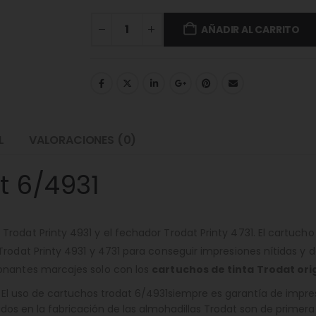
AÑADIR AL CARRITO
L
VALORACIONES (0)
t 6/4931
rodat Printy 4931 y el fechador Trodat Printy 4731. El cartucho
rodat Printy 4931 y 4731 para conseguir impresiones nítidas y 
onantes marcajes solo con los
cartuchos de tinta Trodat ori
 El uso de cartuchos trodat 6/4931siempre es garantía de impre
os en la fabricación de las almohadillas Trodat son de primera 