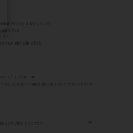
dat Printy 4931 y 4731
o de tinta
e tinta
on un simple click
icos y Almohadillas
6/4931
,
cartucho sellos de caucho
,
cartucho trodat
l, cartulina y cartón