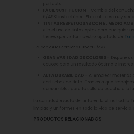
perfecto.
FÁCIL SUSTITUCIÓN
– Cambio del cartucho 
6/4931 instantáneo. El cambio es muy senci
TINTAS RESPETUOSAS CON EL MEDIO AMB
ello el uso de tintas aptas para cualquier u
tienes que visitar nuestro apartado de
Tamp
Calidad de los cartuchos Trodat 6/4931
GRAN VARIEDAD DE COLORES
– Dispones d
acuosa para un resultado óptimo e impresi
ALTA DURABILIDAD
– Al emplear materias 
cartuchos de tinta. Gracias a que trabajam
consumibles para tu sello de caucho a lo larg
La cantidad exacta de tinta en la almohadilla 
limpias y uniformes en toda la vida de servicio.
PRODUCTOS RELACIONADOS