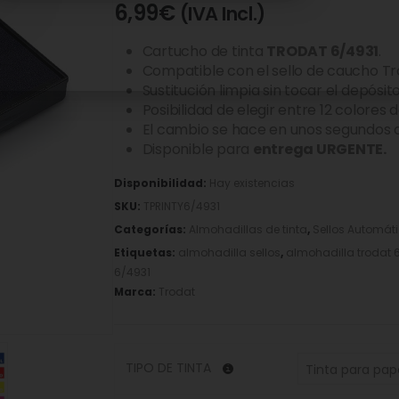
6,99
€
(IVA Incl.)
Cartucho de tinta
TRODAT 6/4931
.
Compatible con el sello de caucho Tro
Sustitución limpia sin tocar el depósit
Posibilidad de elegir entre 12 colores d
El cambio se hace en unos segundos c
Disponible para
entrega URGENTE.
Disponibilidad:
Hay existencias
SKU:
TPRINTY6/4931
Categorías:
Almohadillas de tinta
,
Sellos Automát
Etiquetas:
almohadilla sellos
,
almohadilla trodat 
6/4931
Marca:
Trodat
TIPO DE TINTA
Tinta para pape