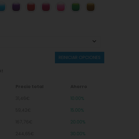
REINICIAR OPCIONES
O!
Precio total
Ahorro
31,46€
10.00%
59,42€
15.00%
167,76€
20.00%
244,65€
30.00%