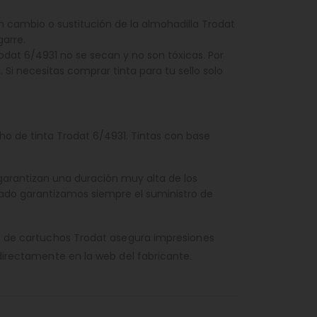
n cambio o sustitución de la almohadilla Trodat
arre.
odat 6/4931 no se secan y no son tóxicas. Por
. Si necesitas comprar tinta para tu sello solo
ho de tinta Trodat 6/4931. Tintas con base
garantizan una duración muy alta de los
cado garantizamos siempre el suministro de
uso de cartuchos Trodat asegura impresiones
irectamente en la web del fabricante.