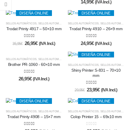
14,95
€
(IVA Incl.)
DISEÑA ONLINE
DISEÑA ONLINE
SELLOS AUTOMÁTICOS
,
SELLOS AUTOMÁTICOS Y ALMOHADILLAS
SELLOS AUTOMÁTICOS
,
SELLOS AUTOMÁTICOS Y ALMOHADILLAS
Trodat Printy 4917 – 50×10 mm
Trodat Printy 4910 – 26×9 mm
5.00
de 5
5.00
de 5
26,95
€
24,95
€
(IVA Incl.)
(IVA Incl.)
35,95
€
DISEÑA ONLINE
DISEÑA ONLINE
SELLOS AUTOMÁTICOS
,
SELLOS AUTOMÁTICOS Y ALMOHADILLAS
,
SELLOS DE EMPRESA
,
SE
Brother PR-1060 - 60×10 mm
SELLOS AUTOMÁTICOS
,
SELLOS AUTOMÁTICOS Y ALMOHADILLAS
Shiny Printer S-831 – 70×10
mm
5.00
de 5
26,95
€
(IVA Incl.)
5.00
de 5
23,95
€
(IVA Incl.)
29,95
€
DISEÑA ONLINE
DISEÑA ONLINE
SELLOS AUTOMÁTICOS
,
SELLOS AUTOMÁTICOS Y ALMOHADILLAS
SELLOS AUTOMÁTICOS
,
SELLOS AUTOMÁTICOS Y ALMOHADILLAS
Trodat Printy 4908 – 15×7 mm
Colop Printer 15 – 69x10 mm
5.00
de 5
0
de 5