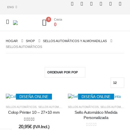
ENG
0
Cesta
0
HOGAR
SHOP
SELLOS AUTOMÁTICOS Y ALMOHADILLAS
SELLOS AUTOMÁTICOS
DISEÑA ONLINE
DISEÑA ONLINE
SELLOS AUTOMÁTICOS
,
SELLOS AUTOMÁTICOS Y ALMOHADILLAS
SELLOS AUTOMÁTICOS
,
SELLOS AUTOMÁTICOS Y ALMOHADILLAS
Colop Printer 10 – 27×10 mm
Sello Automático Medida
Personalizada
5.00
de 5
20,95
€
(IVA Incl.)
0
de 5