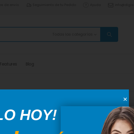
os de envío
Seguimiento de tu Pedido
Ayuda
info@digise
Todas las categorías
Features
Blog
LO HOY!