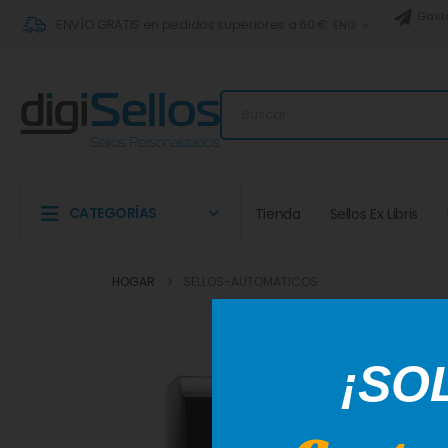
Gast
ENVÍO GRATIS en pedidos superiores a 60 €
ENG
CATEGORÍAS
Tienda
Sellos Ex Libris
HOGAR
SELLOS-AUTOMATICOS
¡SO