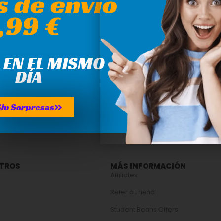
s de envío
,99 €
 EN EL MISMO
DÍA
Sin Sorpresas
OTROS
MÁS INFORMACIÓN
Affiliates
Refer a Friend
Student Beans Offers