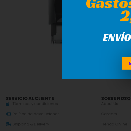
Gasto
2
ENVÍO
SERVICIO AL CLIENTE
SOBRE NOS
Términos y condiciones
About Us
Política de devoluciones
Careers
Shipping & Delivery
Tienda Online